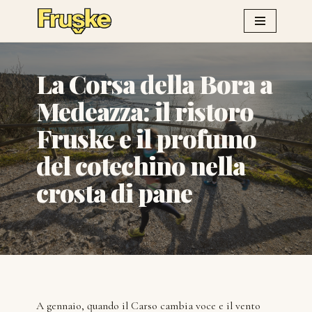
Vai
al
La Corsa della Bora a
contenuto
Medeazza: il ristoro
Fruske e il profumo
del cotechino nella
crosta di pane
A gennaio, quando il Carso cambia voce e il vento