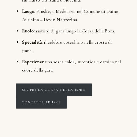
sul Carso tra Italia e Slovenia.
Luogo:
Fruske, a Medeazza, nel Comune di Duino
Aurisina – Devin Nabrežina.
Ruolo:
ristoro di gara lungo la Corsa della Bora.
Specialità:
il celebre cotechino nella crosta di
pane.
Esperienza:
una sosta calda, autentica e carsica nel
cuore della gara.
SCOPRI LA CORSA DELLA BORA
CONTATTA FRUSKE